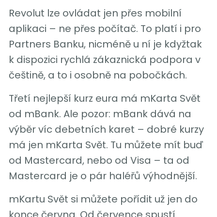
Revolut lze ovládat jen přes mobilní
aplikaci – ne přes počítač. To platí i pro
Partners Banku, nicméně u ní je kdyžtak
k dispozici rychlá zákaznická podpora v
češtině, a to i osobně na pobočkách.
Třetí nejlepší kurz eura má mKarta Svět
od mBank. Ale pozor: mBank dává na
výběr víc debetních karet – dobré kurzy
má jen mKarta Svět. Tu můžete mít buď
od Mastercard, nebo od Visa – ta od
Mastercard je o pár haléřů výhodnější.
mKartu Svět si můžete pořídit už jen do
konce června. Od července spustí