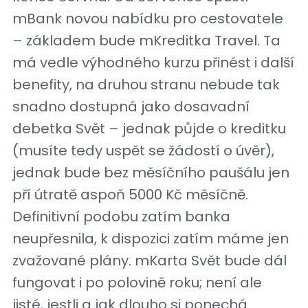
mBank novou nabídku pro cestovatele
– základem bude mKreditka Travel. Ta
má vedle výhodného kurzu přinést i další
benefity, na druhou stranu nebude tak
snadno dostupná jako dosavadní
debetka Svět – jednak půjde o kreditku
(musíte tedy uspět se žádostí o úvěr),
jednak bude bez měsíčního paušálu jen
pří útratě aspoň 5000 Kč měsíčně.
Definitivní podobu zatím banka
neupřesnila, k dispozici zatím máme jen
zvažované plány. mKarta Svět bude dál
fungovat i po polovině roku; není ale
jisté, jestli a jak dlouho si ponechá