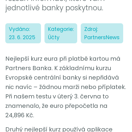
jednotlivé banky poskytnou.
Vydáno:
Kategorie:
Zdroj:
23. 6. 2025
Účty
PartnersNews
Nejlepší kurz eura při platbě kartou má
Partners Banka. K základnímu kurzu
Evropské centrální banky si nepřidává
nic navíc – žádnou marži nebo příplatek.
Při našem testu v úterý 3. června to
znamenalo, že euro přepočetla na
24,896 Kč.
Druhý nejlepší kurz používá aplikace