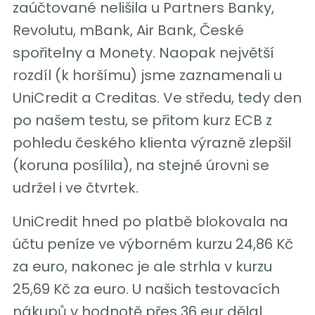
zaúčtované nelišila u Partners Banky,
Revolutu, mBank, Air Bank, České
spořitelny a Monety. Naopak největší
rozdíl (k horšímu) jsme zaznamenali u
UniCredit a Creditas. Ve středu, tedy den
po našem testu, se přitom kurz ECB z
pohledu českého klienta výrazně zlepšil
(koruna posílila), na stejné úrovni se
udržel i ve čtvrtek.
UniCredit hned po platbě blokovala na
účtu peníze ve výborném kurzu 24,86 Kč
za euro, nakonec je ale strhla v kurzu
25,69 Kč za euro. U našich testovacích
nákupů v hodnotě přes 36 eur dělal