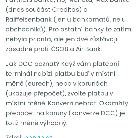
(dnes součást Creditas) a
Raiffeisenbank (jen u bankomatů, ne u
obchodníků). Pro ostatní banky to zatím
nebyla priorita, ale jen dvě zůstávají
zásadně proti: ČSOB a Air Bank.
Jak DCC poznat? Když vám platební
terminál nabízí platbu buď v místní
měně (eurech), nebo v korunách
(ukazuje přepočet), zvolte platbu v
místní měně. Konverzi nebrat. Okamžitý
přepočet na koruny (konverze DCC) je
totiž méně výhodný.
Zdroj:
penize.cz