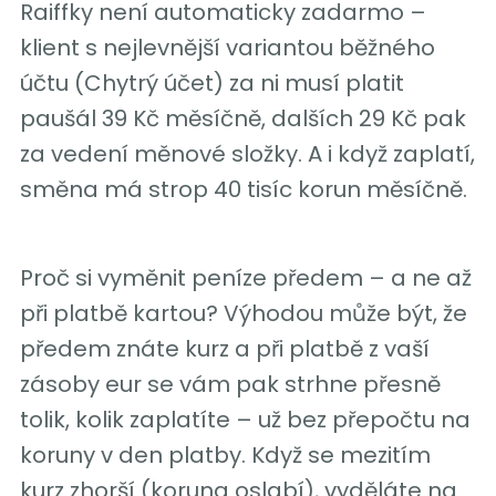
Raiffky není automaticky zadarmo –
klient s nejlevnější variantou běžného
účtu (Chytrý účet) za ni musí platit
paušál 39 Kč měsíčně, dalších 29 Kč pak
za vedení měnové složky. A i když zaplatí,
směna má strop 40 tisíc korun měsíčně.
Proč si vyměnit peníze předem – a ne až
při platbě kartou? Výhodou může být, že
předem znáte kurz a při platbě z vaší
zásoby eur se vám pak strhne přesně
tolik, kolik zaplatíte – už bez přepočtu na
koruny v den platby. Když se mezitím
kurz zhorší (koruna oslabí), vyděláte na