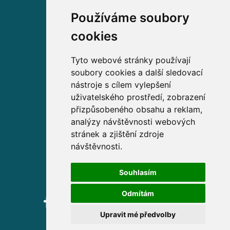
Používáme soubory
Volejte zdarma na
cookies
800 63 63 63
Tyto webové stránky používají
soubory cookies a další sledovací
Sídlo společnosti
nástroje s cílem vylepšení
uživatelského prostředí, zobrazení
Partners Financial Services, a.s.
přizpůsobeného obsahu a reklam,
Prague Gate, 4. patro,
analýzy návštěvnosti webových
Türkova 2319/5b, 149 00
stránek a zjištění zdroje
Praha 4 – Chodov
návštěvnosti.
IČ: 276 99 781
Souhlasím
Odmítám
Upravit mé předvolby