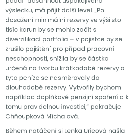
podaří dosáhnout uspokojivého
výsledku, má přijít další level. „Po
dosažení minimální rezervy ve výši sto
tisíc korun by se mohlo začít s
diverzifikací portfolia – v pojistce by se
zrušilo pojištění pro případ pracovní
neschopnosti, snížila by se částka
určená na tvorbu krátkodobé rezervy a
tyto peníze se nasměrovaly do
dlouhodobé rezervy. Vytvořily bychom
například doplňkové penzijní spoření a k
tomu pravidelnou investici,“ pokračuje
Chňoupková Míchalová.
Během natáčení si Lenka Urieová našla