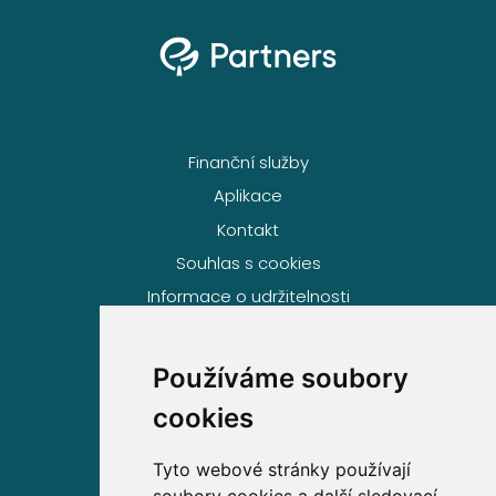
Finanční služby
Aplikace
Kontakt
Souhlas s cookies
Informace o udržitelnosti
Používáme soubory
Volejte zdarma na
cookies
800 63 63 63
Tyto webové stránky používají