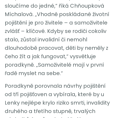
sloučíme do jedné,“ říká Chňoupková
Míchalová. „Vhodně poskládané životní
pojištění je pro živitele – a samoživitele
zvlášť – klíčové. Kdyby se rodiči cokoliv
stalo, zůstal invalidní či nemohl
dlouhodobě pracovat, děti by neměly z
čeho žít a jak fungovat,“ vysvětluje
poradkyně. „Samoživitelé mají v první
řadě myslet na sebe.“
Poradkyně porovnala návrhy pojištění
od tří pojišťoven a vybírala, které by u
Lenky nejlépe krylo riziko smrti, invalidity
druhého a třetího stupně, trvalých