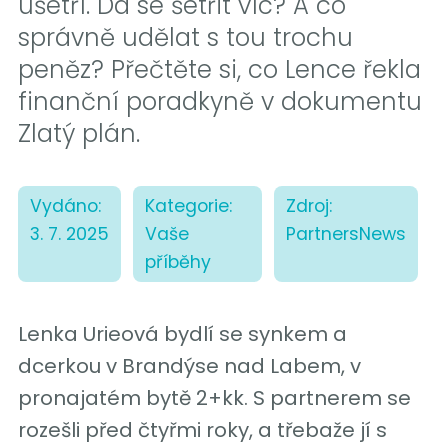
ušetří. Dá se šetřit víc? A co
správně udělat s tou trochu
peněz? Přečtěte si, co Lence řekla
finanční poradkyně v dokumentu
Zlatý plán.
Vydáno:
Kategorie:
Zdroj:
3. 7. 2025
Vaše
PartnersNews
příběhy
Lenka Urieová bydlí se synkem a
dcerkou v Brandýse nad Labem, v
pronajatém bytě 2+kk. S partnerem se
rozešli před čtyřmi roky, a třebaže jí s